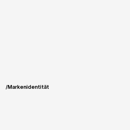
Markenidentität
/
Ziel
war
es,
eine
Markenidentität
zu
gestalten,
die
nicht
nur
seine
fachliche
Kompetenz
und
Erfahrung
widerspiegelt,
sondern
vor
allem
seine
Haltung
–
authentisch,
klar
und