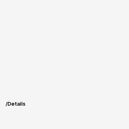
Details
/
Jedes
Detail
wurde
darauf
ausgerichtet,
die
persönliche
Mission
von
Thomas
Ulms
sichtbar
zu