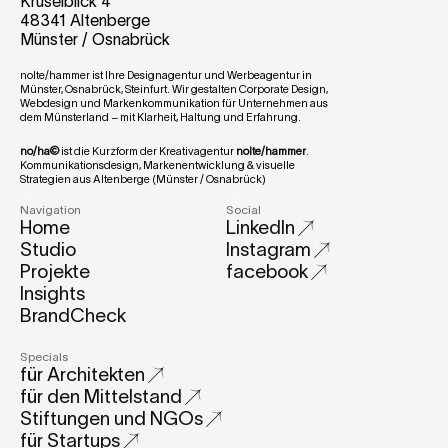
Krüselblick 4
48341 Altenberge
Münster / Osnabrück
nolte/hammer ist Ihre Designagentur und Werbeagentur in 
Münster, Osnabrück, Steinfurt. Wir gestalten Corporate Design, 
Webdesign und Markenkommunikation für Unternehmen aus 
dem Münsterland – mit Klarheit, Haltung und Erfahrung.
no/ha©
 ist die Kurzform der Kreativagentur 
nolte/hammer
.
Kommunikationsdesign, Markenentwicklung & visuelle 
Strategien aus Altenberge (Münster / Osnabrück)
Navigation
Social
Home
LinkedIn
Studio
Instagram
Projekte
facebook
Insights
BrandCheck
Specials
für Architekten
für den Mittelstand
Stiftungen und NGOs
für Startups