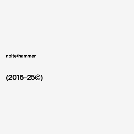
machen:
Menschen
in
Führung,
Entwicklung
und
Veränderung
zu
begleiten
–
mit
Haltung,
Herz
und
vorn.

einem
klaren
Blick
nach
(2016-25©)
kettelhack 150 Jahre jubiläum
/
2024